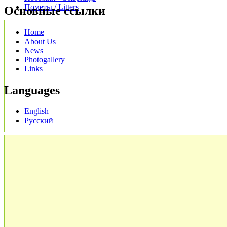
Пометы / Litters
Основные ссылки
Home
About Us
News
Photogallery
Links
Languages
English
Русский