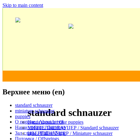
Skip to main content
Верхнее меню (en)
standard schnauzer
standard schnauzer
miniature schnauzer
puppies
О породе / About breed
Наши щенки / Our puppies
Наши собаки / Our dogs
МИТТЕЛЬШНАУЦЕР / Standard schnauzer
Зал славы / Hall of Fame
ЦВЕРГШНАУЦЕР / Miniature schnauzer
Потомки / Offsprings