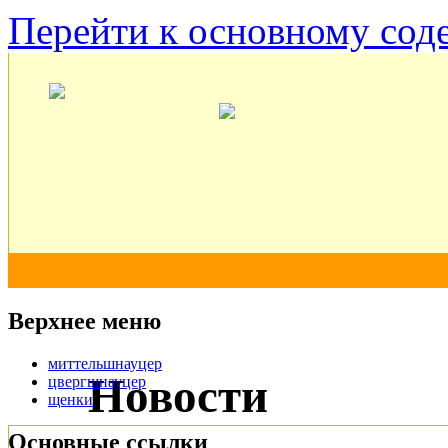
Перейти к основному со
Верхнее меню
миттельшнауцер
Новости
цвергшнауцер
щенки
Основные ссылки