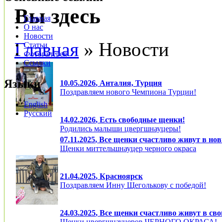
Вы здесь
Главная
О нас
Новости
Главная
» Новости
Статьи
Фотогалерея
Ссылки
Языки
10.05.2026
, Анталия, Турция
Поздравляем нового Чемпиона Турции!
English
Русский
14.02.2026
, Есть свободные щенки!
Родились малыши цвергшнауцеры!
07.11.2025
, Все щенки счастливо живут в но
Щенки миттельшнауцер черного окраса
21.04.2025
, Красноярск
Поздравляем Инну Щеголькову с победой!
24.03.2025
, Все щенки счастливо живут в сво
Щенки цвергшнауцеров ЧЕРНОГО ОКРАСА!