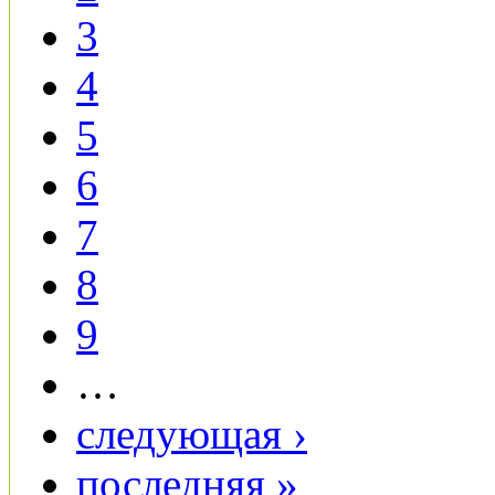
3
4
5
6
7
8
9
…
следующая ›
последняя »