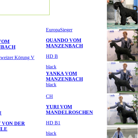
EuropaSieger
QUANDO VOM
VOM
MANZENBACH
NBACH
HD B
weizer Körung V
black
YANKA VOM
MANZENBACH
black
CH
YURI VOM
MANDELROSCHEN
H
HD B1
 VON DER
HLE
black