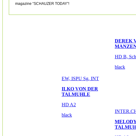
magazine
“SCHAUZER TODAY”!
DEREK 
MANZE
HD B, Sch
black
EW, ISPU Sg, INT
ILKO VON DER
TALMUHLE
HD A2
INTER.C
black
MELODY
TALMU